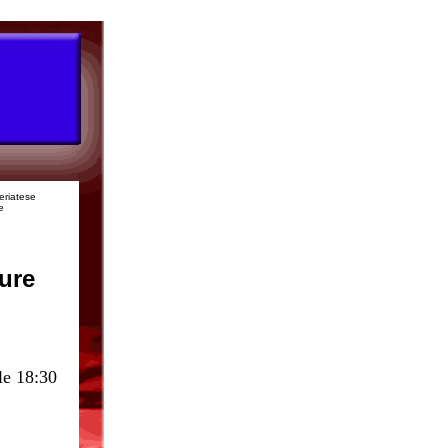
.
eriatese
e
ure
lle
18:30