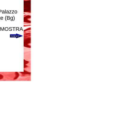
 Palazzo
te (Bg)
N MOSTRA